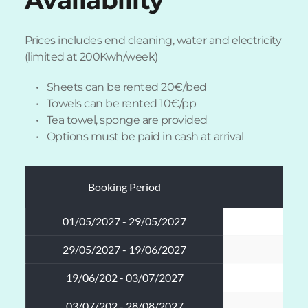
Availability
Prices includes end cleaning, water and electricity 
(limited at 200Kwh/week)
Sheets can be rented 20€/bed
Towels can be rented 10€/pp
Tea towel, sponge are provided
Options must be paid in cash at arrival 
Booking Period
Pr
01/05/2027 - 29/05/2027
89
29/05/2027 - 19/06/2027
99
19/06/202 - 03/07/2027
12
03/07/202 - 28/08/2027
19